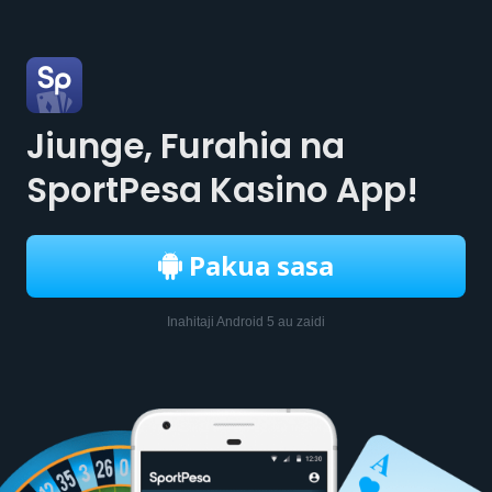
Jiunge, Furahia na
SportPesa Kasino App!
Pakua sasa
Inahitaji Android 5 au zaidi