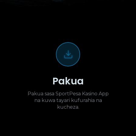
Pakua
Pakua sasa SportPesa Kasino App
na kuwa tayari kufurahia na
kucheza.