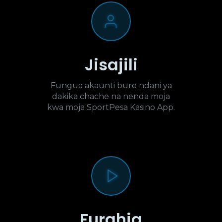
Jisajili
Fungua akaunti bure ndani ya
dakika chache na nenda moja
kwa moja SportPesa Kasino App.
Furahia