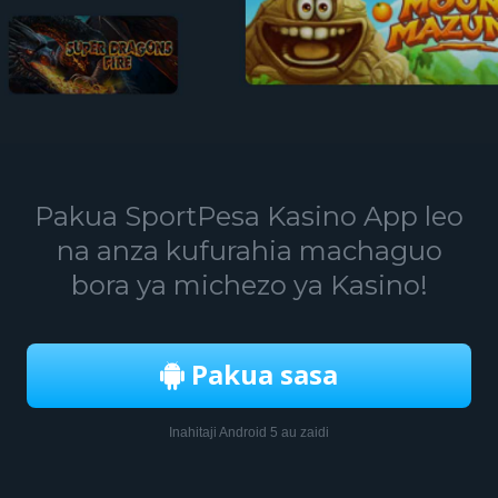
Pakua SportPesa Kasino App leo
na anza kufurahia machaguo
bora ya michezo ya Kasino!
Pakua sasa
Inahitaji Android 5 au zaidi